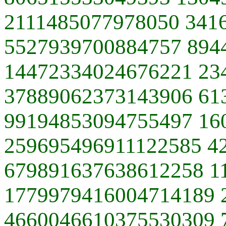
2111485077978050 341
5527939700884757 894
14472334024676221 23
37889062373143906 61
99194853094755497 16
259695496911122585 4
679891637638612258 1
1779979416004714189 
4660046610375530309 