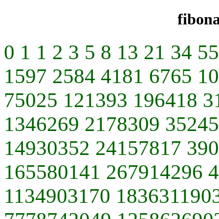
fibon
0 1 1 2 3 5 8 13 21 34 5
1597 2584 4181 6765 1
75025 121393 196418 3
1346269 2178309 35245
14930352 24157817 39
165580141 267914296 
1134903170 183631190