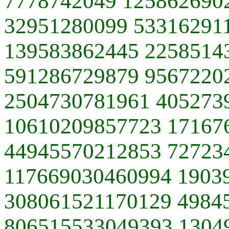
7778742049 125862690
32951280099 53316291
139583862445 2258514
591286729879 9567220
2504730781961 405273
10610209857723 17167
44945570212853 72723
117669030460994 1903
308061521170129 4984
806515533049393 1304