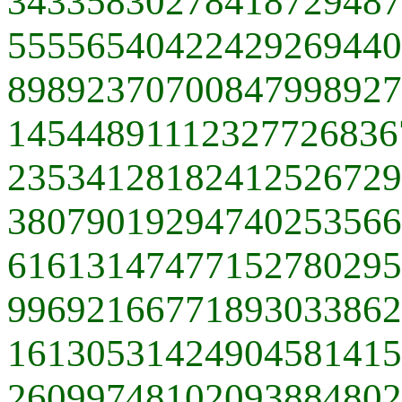
34335830278418729487
55556540422429269440
89892370700847998927
14544891112327726836
23534128182412526729
38079019294740253566
61613147477152780295
99692166771893033862
16130531424904581415
26099748102093884802