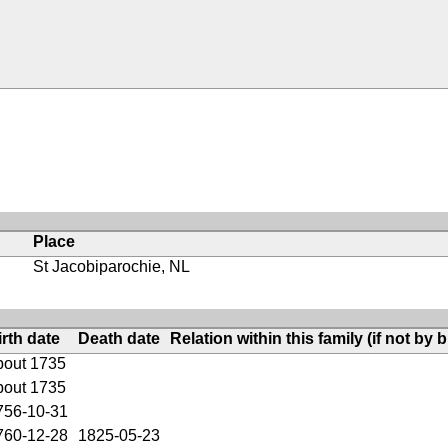
Place
St Jacobiparochie, NL
irth date
Death date
Relation within this family (if not by b
bout 1735
bout 1735
756-10-31
760-12-28
1825-05-23