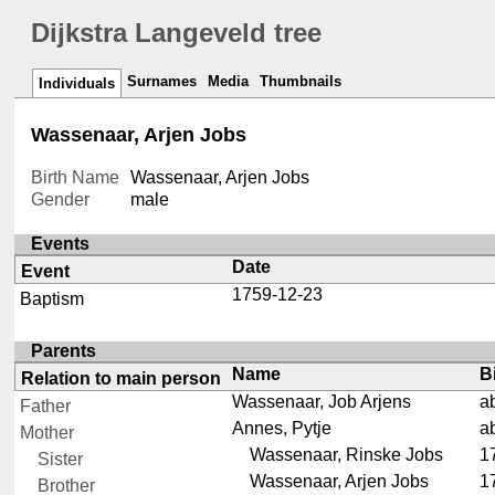
Dijkstra Langeveld tree
Surnames
Media
Thumbnails
Individuals
Wassenaar, Arjen Jobs
Birth Name
Wassenaar, Arjen Jobs
Gender
male
Events
Date
Event
1759-12-23
Baptism
Parents
Name
B
Relation to main person
Wassenaar, Job Arjens
a
Father
Annes, Pytje
a
Mother
Wassenaar, Rinske Jobs
1
Sister
Wassenaar, Arjen Jobs
1
Brother