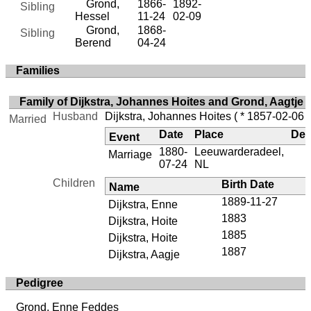
Grond,
1866-
1892-
Sibling
Hessel
11-24
02-09
Grond,
1868-
Sibling
Berend
04-24
Families
Family of Dijkstra, Johannes Hoites and Grond, Aagtje
Husband
Dijkstra, Johannes Hoites
( * 1857-02-06 
Married
Date
Place
Des
Event
1880-
Leeuwarderadeel,
Marriage
07-24
NL
Children
Birth Date
Name
1889-11-27
Dijkstra, Enne
1883
Dijkstra, Hoite
1885
Dijkstra, Hoite
1887
Dijkstra, Aagje
Pedigree
Grond, Enne Feddes