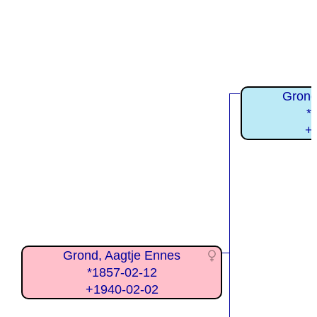
Grond
*
+
Grond, Aagtje Ennes
*1857-02-12
+1940-02-02