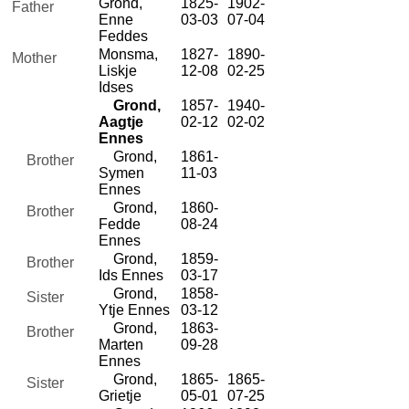
Grond,
1825-
1902-
Father
Enne
03-03
07-04
Feddes
Monsma,
1827-
1890-
Mother
Liskje
12-08
02-25
Idses
Grond,
1857-
1940-
Aagtje
02-12
02-02
Ennes
Grond,
1861-
Brother
Symen
11-03
Ennes
Grond,
1860-
Brother
Fedde
08-24
Ennes
Grond,
1859-
Brother
Ids Ennes
03-17
Grond,
1858-
Sister
Ytje Ennes
03-12
Grond,
1863-
Brother
Marten
09-28
Ennes
Grond,
1865-
1865-
Sister
Grietje
05-01
07-25