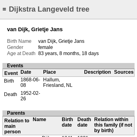
Dijkstra Langeveld tree
≡
van Dijk, Grietje Jans
Birth Name
van Dijk, Grietje Jans
Gender
female
Age at Death
83 years, 8 months, 18 days
Events
Date
Place
Description
Sources
Event
1868-06-
Hallum,
Birth
08
Friesland, NL
1952-02-
Death
26
Parents
Name
Birth
Death
Relation within
Relation to
date
date
this family (if not
main
by birth)
person