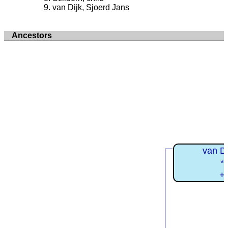
van Dijk, Sjoerd Jans
Ancestors
van D
*
+