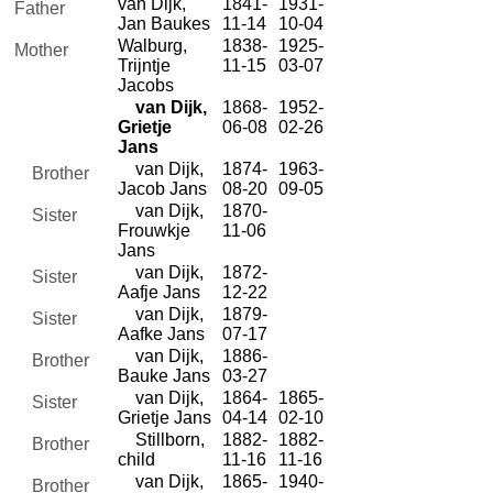
van Dijk,
1841-
1931-
Father
Jan Baukes
11-14
10-04
Walburg,
1838-
1925-
Mother
Trijntje
11-15
03-07
Jacobs
van Dijk,
1868-
1952-
Grietje
06-08
02-26
Jans
van Dijk,
1874-
1963-
Brother
Jacob Jans
08-20
09-05
van Dijk,
1870-
Sister
Frouwkje
11-06
Jans
van Dijk,
1872-
Sister
Aafje Jans
12-22
van Dijk,
1879-
Sister
Aafke Jans
07-17
van Dijk,
1886-
Brother
Bauke Jans
03-27
van Dijk,
1864-
1865-
Sister
Grietje Jans
04-14
02-10
Stillborn,
1882-
1882-
Brother
child
11-16
11-16
van Dijk,
1865-
1940-
Brother