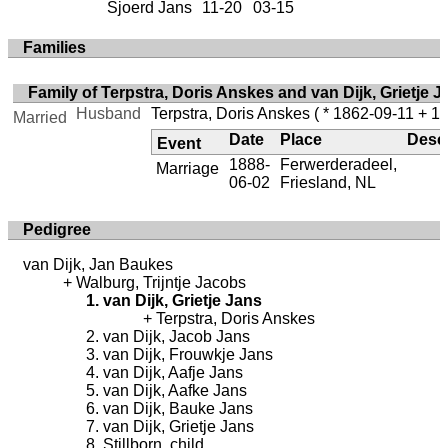
Sjoerd Jans
11-20
03-15
Families
Family of Terpstra, Doris Anskes and van Dijk, Grietje J
Husband
Terpstra, Doris Anskes
( * 1862-09-11 + 1
Married
Date
Place
Descr
Event
1888-
Ferwerderadeel,
Marriage
06-02
Friesland, NL
Pedigree
van Dijk, Jan Baukes
Walburg, Trijntje Jacobs
van Dijk, Grietje Jans
Terpstra, Doris Anskes
van Dijk, Jacob Jans
van Dijk, Frouwkje Jans
van Dijk, Aafje Jans
van Dijk, Aafke Jans
van Dijk, Bauke Jans
van Dijk, Grietje Jans
Stillborn, child